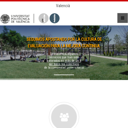
Valencià
SEGUIMOS APOSTANDO POR LA CULTURA DE
EVALUACIÓN PARA LA MEJORA CONTINUA.
Destacamos algunos
servicios que han sido
valorados en
más de un 8
por todos los colectivos
de la comunidad universitaria