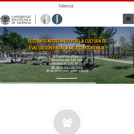
Valencià
SEGUIMOS APOSTANDO POR LA CULTURA DE
EVALUACIÓN PARA LA MEJORA CONTINUA.
Destacamos algunos
servicios que han sido
valorados en
más de un 8
por todos los colectivos
de la comunidad universitaria