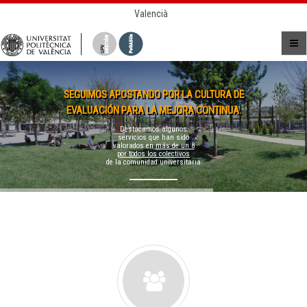
Valencià
SEGUIMOS APOSTANDO POR LA CULTURA DE
EVALUACIÓN PARA LA MEJORA CONTINUA.
Destacamos algunos
servicios que han sido
valorados en
más de un 8
por todos los colectivos
de la comunidad universitaria