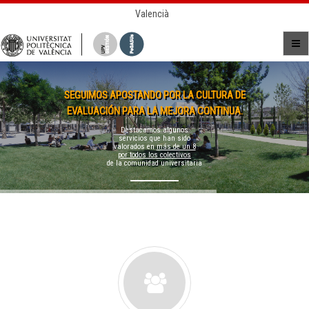
Valencià
SEGUIMOS APOSTANDO POR LA CULTURA DE
EVALUACIÓN PARA LA MEJORA CONTINUA.
Destacamos algunos
servicios que han sido
valorados en
más de un 8
por todos los colectivos
de la comunidad universitaria