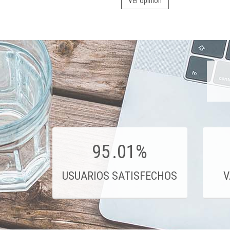
Ver opinión
95
.01%
USUARIOS SATISFECHOS
V