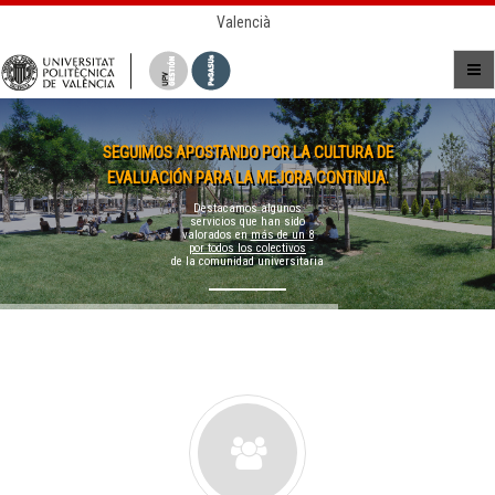
Valencià
SEGUIMOS APOSTANDO POR LA CULTURA DE
EVALUACIÓN PARA LA MEJORA CONTINUA.
Destacamos algunos
servicios que han sido
valorados en
más de un 8
por todos los colectivos
de la comunidad universitaria