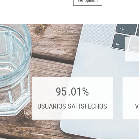
Ver opinión
95
.01%
USUARIOS SATISFECHOS
V