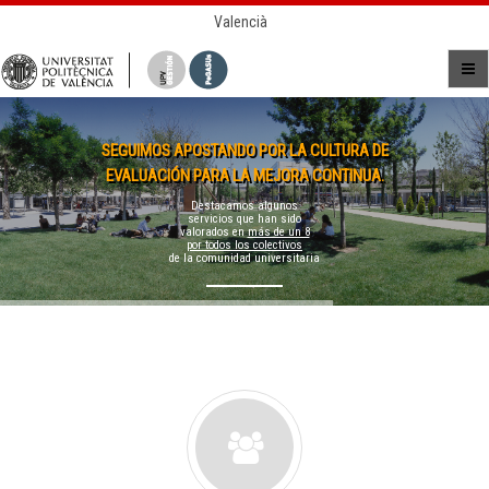
Valencià
SEGUIMOS APOSTANDO POR LA CULTURA DE
EVALUACIÓN PARA LA MEJORA CONTINUA.
Destacamos algunos
servicios que han sido
valorados en
más de un 8
por todos los colectivos
de la comunidad universitaria