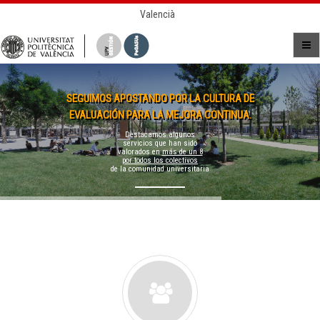
Valencià
SEGUIMOS APOSTANDO POR LA CULTURA DE
EVALUACIÓN PARA LA MEJORA CONTINUA.
Destacamos algunos
servicios que han sido
valorados en
más de un 8
por todos los colectivos
de la comunidad universitaria