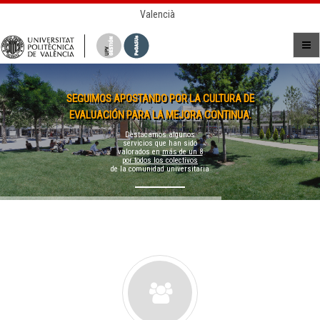
Valencià
SEGUIMOS APOSTANDO POR LA CULTURA DE
EVALUACIÓN PARA LA MEJORA CONTINUA.
Destacamos algunos
servicios que han sido
valorados en
más de un 8
por todos los colectivos
de la comunidad universitaria