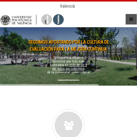
Valencià
SEGUIMOS APOSTANDO POR LA CULTURA DE
EVALUACIÓN PARA LA MEJORA CONTINUA.
Destacamos algunos
servicios que han sido
valorados en
más de un 8
por todos los colectivos
de la comunidad universitaria