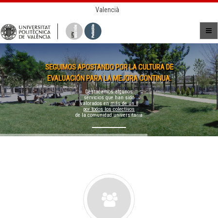
Valencià
SEGUIMOS APOSTANDO POR LA CULTURA DE
EVALUACIÓN PARA LA MEJORA CONTINUA.
Destacamos algunos
servicios que han sido
valorados en
más de un 8
por todos los colectivos
de la comunidad universitaria