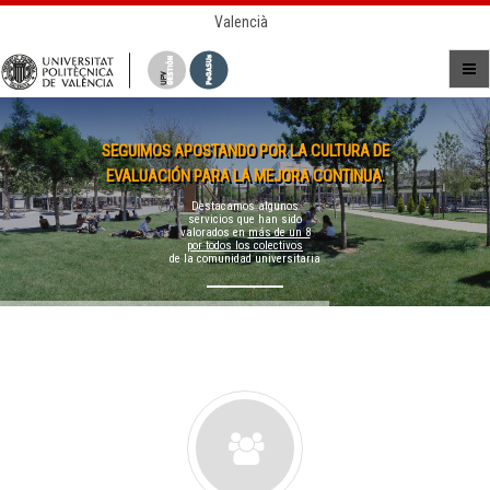
Valencià
SEGUIMOS APOSTANDO POR LA CULTURA DE
EVALUACIÓN PARA LA MEJORA CONTINUA.
Destacamos algunos
servicios que han sido
valorados en
más de un 8
por todos los colectivos
de la comunidad universitaria