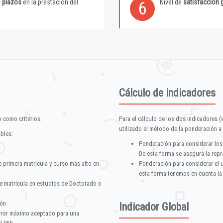
s plazos
en la prestación del
Nivel de
satisfacción 
6
Cálculo de indicadores
 como criterios:
Para el cálculo de los dos indicadores (
utilizado el método de la ponderación a 
ables:
Ponderación para considerar los
De esta forma se asegura la repr
e primera matrícula y curso más alto en
Ponderación para considerar el 
esta forma tenemos en cuenta la
e matrícula en estudios de Doctorado o
ión
Indicador Global
error máximo aceptado para una