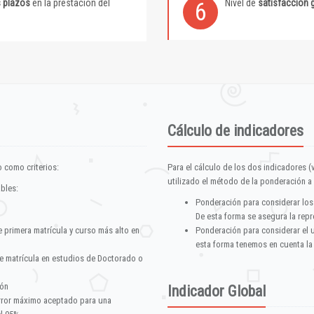
s plazos
en la prestación del
Nivel de
satisfacción 
6
Cálculo de indicadores
 como criterios:
Para el cálculo de los dos indicadores (
utilizado el método de la ponderación a 
ables:
Ponderación para considerar los
De esta forma se asegura la repr
e primera matrícula y curso más alto en
Ponderación para considerar el 
esta forma tenemos en cuenta la
e matrícula en estudios de Doctorado o
ión
Indicador Global
error máximo aceptado para una