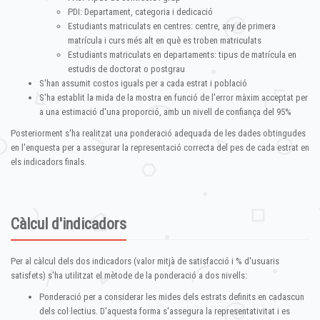
PDI: Departament, categoria i dedicació
Estudiants matriculats en centres: centre, any de primera
matrícula i curs més alt en què es troben matriculats
Estudiants matriculats en departaments: tipus de matrícula en
estudis de doctorat o postgrau
S'han assumit costos iguals per a cada estrat i població
S'ha establit la mida de la mostra en funció de l'error màxim acceptat per
a una estimació d'una proporció, amb un nivell de confiança del 95%
Posteriorment s'ha realitzat una ponderació adequada de les dades obtingudes
en l'enquesta per a assegurar la representació correcta del pes de cada estrat en
els indicadors finals.
Càlcul d'indicadors
Per al càlcul dels dos indicadors (valor mitjà de satisfacció i % d'usuaris
satisfets) s'ha utilitzat el mètode de la ponderació a dos nivells:
Ponderació per a considerar les mides dels estrats definits en cadascun
dels col·lectius. D'aquesta forma s'assegura la representativitat i es