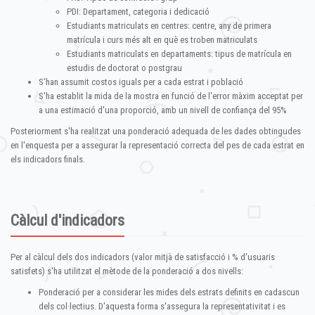
PDI: Departament, categoria i dedicació
Estudiants matriculats en centres: centre, any de primera
matrícula i curs més alt en què es troben matriculats
Estudiants matriculats en departaments: tipus de matrícula en
estudis de doctorat o postgrau
S'han assumit costos iguals per a cada estrat i població
S'ha establit la mida de la mostra en funció de l'error màxim acceptat per
a una estimació d'una proporció, amb un nivell de confiança del 95%
Posteriorment s'ha realitzat una ponderació adequada de les dades obtingudes
en l'enquesta per a assegurar la representació correcta del pes de cada estrat en
els indicadors finals.
Càlcul d'indicadors
Per al càlcul dels dos indicadors (valor mitjà de satisfacció i % d'usuaris
satisfets) s'ha utilitzat el mètode de la ponderació a dos nivells:
Ponderació per a considerar les mides dels estrats definits en cadascun
dels col·lectius. D'aquesta forma s'assegura la representativitat i es