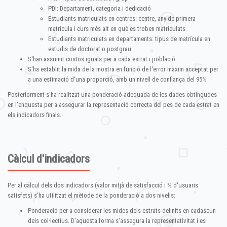
PDI: Departament, categoria i dedicació
Estudiants matriculats en centres: centre, any de primera
matrícula i curs més alt en què es troben matriculats
Estudiants matriculats en departaments: tipus de matrícula en
estudis de doctorat o postgrau
S'han assumit costos iguals per a cada estrat i població
S'ha establit la mida de la mostra en funció de l'error màxim acceptat per
a una estimació d'una proporció, amb un nivell de confiança del 95%
Posteriorment s'ha realitzat una ponderació adequada de les dades obtingudes
en l'enquesta per a assegurar la representació correcta del pes de cada estrat en
els indicadors finals.
Càlcul d'indicadors
Per al càlcul dels dos indicadors (valor mitjà de satisfacció i % d'usuaris
satisfets) s'ha utilitzat el mètode de la ponderació a dos nivells:
Ponderació per a considerar les mides dels estrats definits en cadascun
dels col·lectius. D'aquesta forma s'assegura la representativitat i es