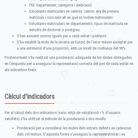
PDI: Departament, categoria i dedicació
Estudiants matriculats en centres: centre, any de primera
matrícula i curs més alt en què es troben matriculats
Estudiants matriculats en departaments: tipus de matrícula en
estudis de doctorat o postgrau
S'han assumit costos iguals per a cada estrat i població
S'ha establit la mida de la mostra en funció de l'error màxim acceptat per
a una estimació d'una proporció, amb un nivell de confiança del 95%
Posteriorment s'ha realitzat una ponderació adequada de les dades obtingudes
en l'enquesta per a assegurar la representació correcta del pes de cada estrat en
els indicadors finals.
Càlcul d'indicadors
Per al càlcul dels dos indicadors (valor mitjà de satisfacció i % d'usuaris
satisfets) s'ha utilitzat el mètode de la ponderació a dos nivells:
Ponderació per a considerar les mides dels estrats definits en cadascun
dels col·lectius. D'aquesta forma s'assegura la representativitat i es