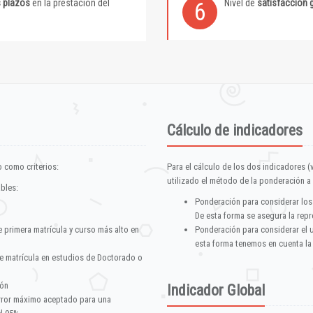
s plazos
en la prestación del
Nivel de
satisfacción 
6
Cálculo de indicadores
 como criterios:
Para el cálculo de los dos indicadores (
utilizado el método de la ponderación a 
ables:
Ponderación para considerar los
De esta forma se asegura la repr
e primera matrícula y curso más alto en
Ponderación para considerar el 
esta forma tenemos en cuenta la
e matrícula en estudios de Doctorado o
ión
Indicador Global
error máximo aceptado para una