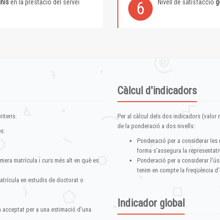
inis
en la prestació del servei
Nivell de satisfacció
g
6
Càlcul d'indicadors
iteris:
Per al càlcul dels dos indicadors (valor m
de la ponderació a dos nivells:
s:
Ponderació per a considerar les 
forma s'assegura la representativ
imera matrícula i curs més alt en què es
Ponderació per a considerar l'ús
tenim en compte la freqüència d'
atrícula en estudis de doctorat o
Indicador global
im acceptat per a una estimació d'una