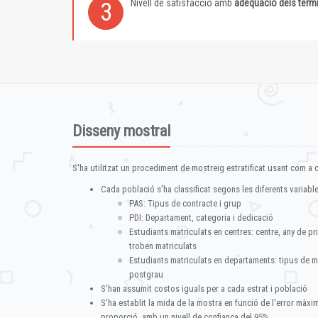
Nivell de satisfacció amb
adequació dels term
3
Disseny mostral
S'ha utilitzat un procediment de mostreig estratificat usant com a cr
Cada població s'ha classificat segons les diferents variable
PAS: Tipus de contracte i grup
PDI: Departament, categoria i dedicació
Estudiants matriculats en centres: centre, any de pr
troben matriculats
Estudiants matriculats en departaments: tipus de m
postgrau
S'han assumit costos iguals per a cada estrat i població
S'ha establit la mida de la mostra en funció de l'error màx
proporció, amb un nivell de confiança del 95%