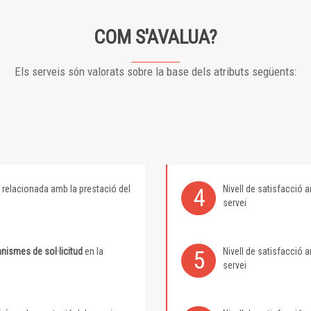
COM S'AVALUA?
Els serveis són valorats sobre la base dels atributs següents:
relacionada amb la prestació del
Nivell de satisfacció
4
servei
nismes de sol·licitud
en la
Nivell de satisfacció
5
servei