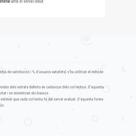
eneral
amb el servei rebut
itjà de satisfacció i % d'usuaris satisfets) s'ha utilitzat el mètode
mides dels estrats definits en cadascun dels col·lectius. D'aquesta
itat i es minimitzen els biaixos.
 estimat que cada col·lectiu fa del servei avaluat. D'aquesta forma
ús.