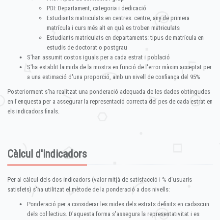
PDI: Departament, categoria i dedicació
Estudiants matriculats en centres: centre, any de primera
matrícula i curs més alt en què es troben matriculats
Estudiants matriculats en departaments: tipus de matrícula en
estudis de doctorat o postgrau
S'han assumit costos iguals per a cada estrat i població
S'ha establit la mida de la mostra en funció de l'error màxim acceptat per
a una estimació d'una proporció, amb un nivell de confiança del 95%
Posteriorment s'ha realitzat una ponderació adequada de les dades obtingudes
en l'enquesta per a assegurar la representació correcta del pes de cada estrat en
els indicadors finals.
Càlcul d'indicadors
Per al càlcul dels dos indicadors (valor mitjà de satisfacció i % d'usuaris
satisfets) s'ha utilitzat el mètode de la ponderació a dos nivells:
Ponderació per a considerar les mides dels estrats definits en cadascun
dels col·lectius. D'aquesta forma s'assegura la representativitat i es