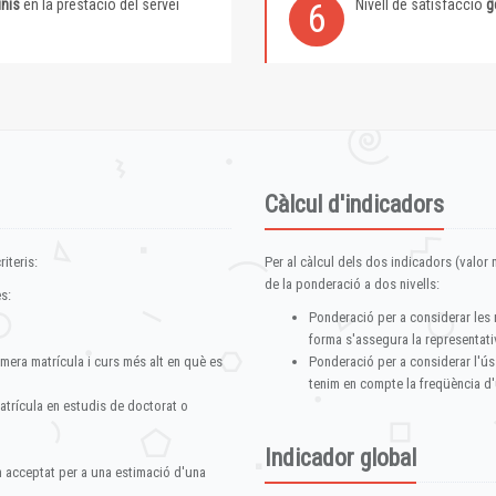
inis
en la prestació del servei
Nivell de satisfacció
g
6
Càlcul d'indicadors
iteris:
Per al càlcul dels dos indicadors (valor m
de la ponderació a dos nivells:
s:
Ponderació per a considerar les 
forma s'assegura la representativ
imera matrícula i curs més alt en què es
Ponderació per a considerar l'ús
tenim en compte la freqüència d'
atrícula en estudis de doctorat o
Indicador global
im acceptat per a una estimació d'una