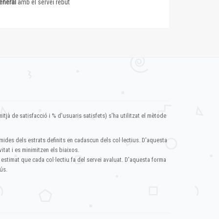
eneral
amb el servei rebut
itjà de satisfacció i % d'usuaris satisfets) s'ha utilitzat el mètode
mides dels estrats definits en cadascun dels col·lectius. D'aquesta
itat i es minimitzen els biaixos.
 estimat que cada col·lectiu fa del servei avaluat. D'aquesta forma
ús.