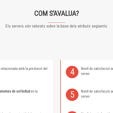
COM S'AVALUA?
Els serveis són valorats sobre la base dels atributs següents:
relacionada amb la prestació del
Nivell de satisfacció
4
servei
nismes de sol·licitud
en la
Nivell de satisfacció
5
servei