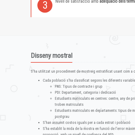
Nivell de satisfacció amb
adequació dels term
3
Disseny mostral
S'ha utilitzat un procediment de mostreig estratificat usant com a cr
Cada població s'ha classificat segons les diferents variable
PAS: Tipus de contracte i grup
PDI: Departament, categoria i dedicació
Estudiants matriculats en centres: centre, any de pr
troben matriculats
Estudiants matriculats en departaments: tipus de m
postgrau
S'han assumit costos iguals per a cada estrat i població
S'ha establit la mida de la mostra en funció de l'error màx
proporció, amb un nivell de confiança del 95%