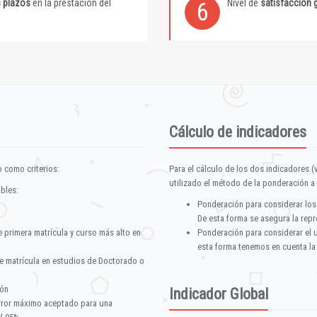
s plazos
en la prestación del
Nivel de
satisfacción 
6
Cálculo de indicadores
 como criterios:
Para el cálculo de los dos indicadores (
utilizado el método de la ponderación a 
ables:
Ponderación para considerar los
De esta forma se asegura la repr
e primera matrícula y curso más alto en
Ponderación para considerar el 
esta forma tenemos en cuenta la
e matrícula en estudios de Doctorado o
ión
Indicador Global
error máximo aceptado para una