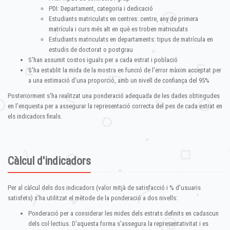
PDI: Departament, categoria i dedicació
Estudiants matriculats en centres: centre, any de primera
matrícula i curs més alt en què es troben matriculats
Estudiants matriculats en departaments: tipus de matrícula en
estudis de doctorat o postgrau
S'han assumit costos iguals per a cada estrat i població
S'ha establit la mida de la mostra en funció de l'error màxim acceptat per
a una estimació d'una proporció, amb un nivell de confiança del 95%
Posteriorment s'ha realitzat una ponderació adequada de les dades obtingudes
en l'enquesta per a assegurar la representació correcta del pes de cada estrat en
els indicadors finals.
Càlcul d'indicadors
Per al càlcul dels dos indicadors (valor mitjà de satisfacció i % d'usuaris
satisfets) s'ha utilitzat el mètode de la ponderació a dos nivells:
Ponderació per a considerar les mides dels estrats definits en cadascun
dels col·lectius. D'aquesta forma s'assegura la representativitat i es