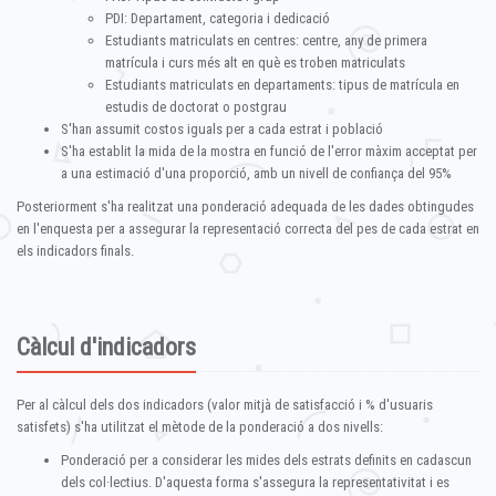
PDI: Departament, categoria i dedicació
Estudiants matriculats en centres: centre, any de primera
matrícula i curs més alt en què es troben matriculats
Estudiants matriculats en departaments: tipus de matrícula en
estudis de doctorat o postgrau
S'han assumit costos iguals per a cada estrat i població
S'ha establit la mida de la mostra en funció de l'error màxim acceptat per
a una estimació d'una proporció, amb un nivell de confiança del 95%
Posteriorment s'ha realitzat una ponderació adequada de les dades obtingudes
en l'enquesta per a assegurar la representació correcta del pes de cada estrat en
els indicadors finals.
Càlcul d'indicadors
Per al càlcul dels dos indicadors (valor mitjà de satisfacció i % d'usuaris
satisfets) s'ha utilitzat el mètode de la ponderació a dos nivells:
Ponderació per a considerar les mides dels estrats definits en cadascun
dels col·lectius. D'aquesta forma s'assegura la representativitat i es