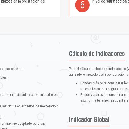
s plazos
en la prestación del
Nivel de
satisfacción 
6
Cálculo de indicadores
 como criterios:
Para el cálculo de los dos indicadores (
utilizado el método de la ponderación a 
ables:
Ponderación para considerar los
De esta forma se asegura la repr
e primera matrícula y curso más alto en
Ponderación para considerar el 
esta forma tenemos en cuenta la
e matrícula en estudios de Doctorado o
ión
Indicador Global
error máximo aceptado para una