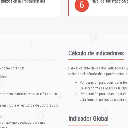
s plazos
en la prestación del
Nivel de
satisfacción 
6
Cálculo de indicadores
 como criterios:
Para el cálculo de los dos indicadores (
utilizado el método de la ponderación a 
ables:
Ponderación para considerar los
De esta forma se asegura la repr
e primera matrícula y curso más alto en
Ponderación para considerar el 
esta forma tenemos en cuenta la
e matrícula en estudios de Doctorado o
ión
Indicador Global
error máximo aceptado para una