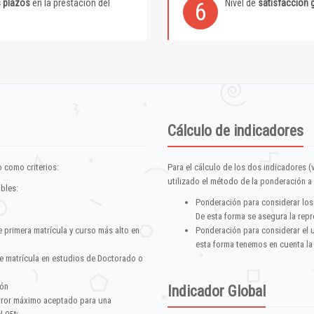
s plazos
en la prestación del
Nivel de
satisfacción 
6
Cálculo de indicadores
 como criterios:
Para el cálculo de los dos indicadores (
utilizado el método de la ponderación a 
ables:
Ponderación para considerar los
De esta forma se asegura la repr
e primera matrícula y curso más alto en
Ponderación para considerar el 
esta forma tenemos en cuenta la
e matrícula en estudios de Doctorado o
ión
Indicador Global
error máximo aceptado para una