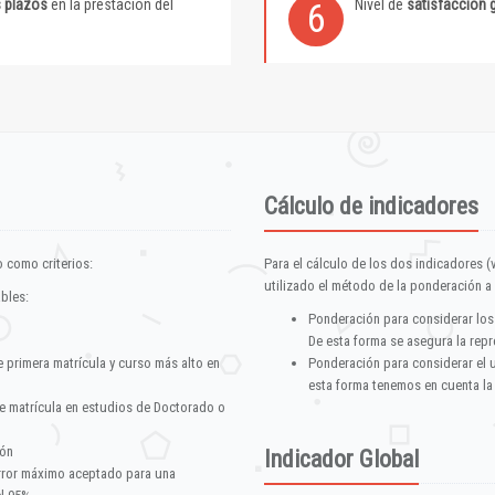
s plazos
en la prestación del
Nivel de
satisfacción 
6
Cálculo de indicadores
 como criterios:
Para el cálculo de los dos indicadores (
utilizado el método de la ponderación a 
ables:
Ponderación para considerar los
De esta forma se asegura la repr
e primera matrícula y curso más alto en
Ponderación para considerar el 
esta forma tenemos en cuenta la
e matrícula en estudios de Doctorado o
ión
Indicador Global
error máximo aceptado para una