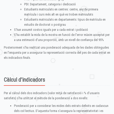
PDI: Departament, categoria i dedicació
Estudiants matriculats en centres: centre, any de primera
matrícula i curs més alt en què es troben matriculats
Estudiants matriculats en departaments: tipus de matrícula en
estudis de doctorat o postgrau
S'han assumit costos iguals per a cada estrat i població
S'ha establit la mida de la mostra en funció de l'error màxim acceptat per
a una estimació d'una proporció, amb un nivell de confiança del 95%
Posteriorment s'ha realitzat una ponderació adequada de les dades obtingudes
en l'enquesta per a assegurar la representació correcta del pes de cada estrat en
els indicadors finals.
Càlcul d'indicadors
Per al càlcul dels dos indicadors (valor mitjà de satisfacció i % d'usuaris
satisfets) s'ha utilitzat el mètode de la ponderació a dos nivells:
Ponderació per a considerar les mides dels estrats definits en cadascun
dels col·lectius. D'aquesta forma s'assegura la representativitat i es