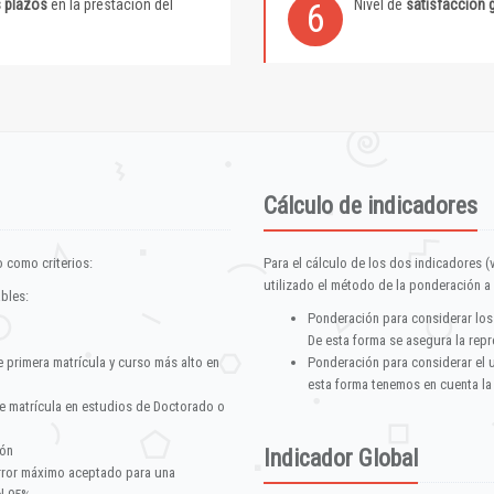
s plazos
en la prestación del
Nivel de
satisfacción 
6
Cálculo de indicadores
 como criterios:
Para el cálculo de los dos indicadores (
utilizado el método de la ponderación a 
ables:
Ponderación para considerar los
De esta forma se asegura la repr
e primera matrícula y curso más alto en
Ponderación para considerar el 
esta forma tenemos en cuenta la
e matrícula en estudios de Doctorado o
ión
Indicador Global
error máximo aceptado para una