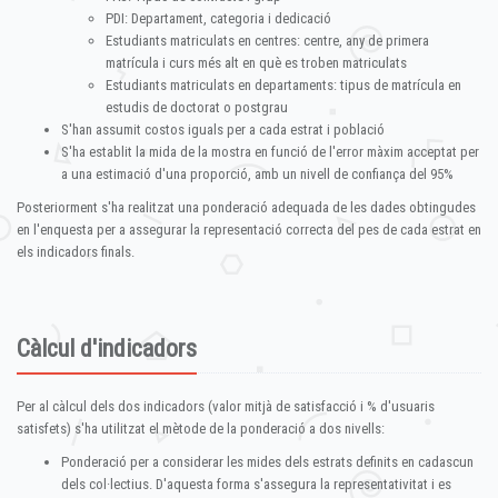
PDI: Departament, categoria i dedicació
Estudiants matriculats en centres: centre, any de primera
matrícula i curs més alt en què es troben matriculats
Estudiants matriculats en departaments: tipus de matrícula en
estudis de doctorat o postgrau
S'han assumit costos iguals per a cada estrat i població
S'ha establit la mida de la mostra en funció de l'error màxim acceptat per
a una estimació d'una proporció, amb un nivell de confiança del 95%
Posteriorment s'ha realitzat una ponderació adequada de les dades obtingudes
en l'enquesta per a assegurar la representació correcta del pes de cada estrat en
els indicadors finals.
Càlcul d'indicadors
Per al càlcul dels dos indicadors (valor mitjà de satisfacció i % d'usuaris
satisfets) s'ha utilitzat el mètode de la ponderació a dos nivells:
Ponderació per a considerar les mides dels estrats definits en cadascun
dels col·lectius. D'aquesta forma s'assegura la representativitat i es