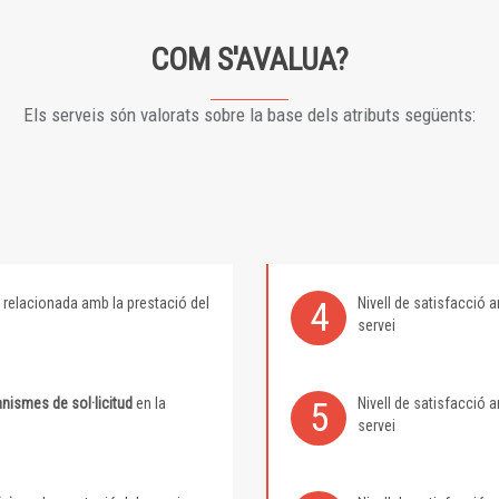
COM S'AVALUA?
Els serveis són valorats sobre la base dels atributs següents:
relacionada amb la prestació del
Nivell de satisfacció
4
servei
nismes de sol·licitud
en la
Nivell de satisfacció
5
servei