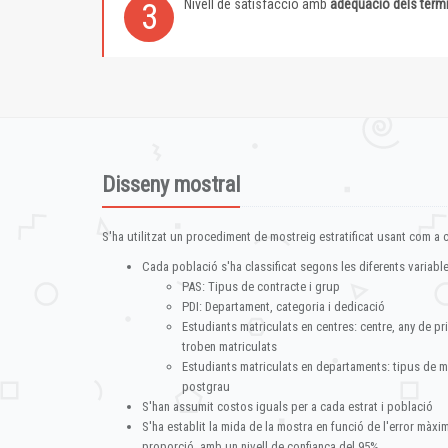
Nivell de satisfacció amb
adequació dels term
3
Disseny mostral
S'ha utilitzat un procediment de mostreig estratificat usant com a cr
Cada població s'ha classificat segons les diferents variable
PAS: Tipus de contracte i grup
PDI: Departament, categoria i dedicació
Estudiants matriculats en centres: centre, any de pr
troben matriculats
Estudiants matriculats en departaments: tipus de m
postgrau
S'han assumit costos iguals per a cada estrat i població
S'ha establit la mida de la mostra en funció de l'error màx
proporció, amb un nivell de confiança del 95%