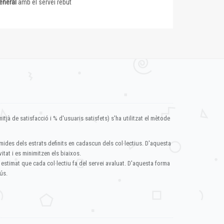
eneral
amb el servei rebut
itjà de satisfacció i % d'usuaris satisfets) s'ha utilitzat el mètode
mides dels estrats definits en cadascun dels col·lectius. D'aquesta
itat i es minimitzen els biaixos.
 estimat que cada col·lectiu fa del servei avaluat. D'aquesta forma
ús.