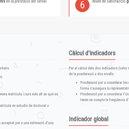
inis
en la prestació del servei
Nivell de satisfacció
g
6
Càlcul d'indicadors
iteris:
Per al càlcul dels dos indicadors (valor m
de la ponderació a dos nivells:
s:
Ponderació per a considerar les 
forma s'assegura la representativ
imera matrícula i curs més alt en què es
Ponderació per a considerar l'ús
tenim en compte la freqüència d'
atrícula en estudis de doctorat o
Indicador global
im acceptat per a una estimació d'una