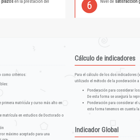
s plazos
en la prestación del
Nivel de
satisfacción 
6
Cálculo de indicadores
 como criterios:
Para el cálculo de los dos indicadores (
utilizado el método de la ponderación a 
ables:
Ponderación para considerar los
De esta forma se asegura la repr
e primera matrícula y curso más alto en
Ponderación para considerar el 
esta forma tenemos en cuenta la
e matrícula en estudios de Doctorado o
ión
Indicador Global
error máximo aceptado para una