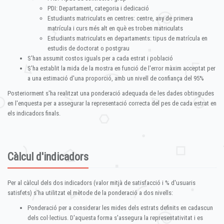
PDI: Departament, categoria i dedicació
Estudiants matriculats en centres: centre, any de primera
matrícula i curs més alt en què es troben matriculats
Estudiants matriculats en departaments: tipus de matrícula en
estudis de doctorat o postgrau
S'han assumit costos iguals per a cada estrat i població
S'ha establit la mida de la mostra en funció de l'error màxim acceptat per
a una estimació d'una proporció, amb un nivell de confiança del 95%
Posteriorment s'ha realitzat una ponderació adequada de les dades obtingudes
en l'enquesta per a assegurar la representació correcta del pes de cada estrat en
els indicadors finals.
Càlcul d'indicadors
Per al càlcul dels dos indicadors (valor mitjà de satisfacció i % d'usuaris
satisfets) s'ha utilitzat el mètode de la ponderació a dos nivells:
Ponderació per a considerar les mides dels estrats definits en cadascun
dels col·lectius. D'aquesta forma s'assegura la representativitat i es