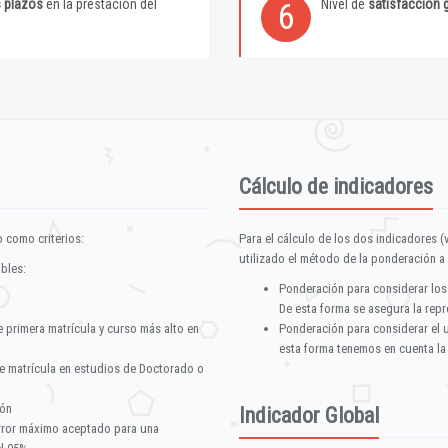
s plazos
en la prestación del
Nivel de
satisfacción 
6
Cálculo de indicadores
 como criterios:
Para el cálculo de los dos indicadores (
utilizado el método de la ponderación a 
ables:
Ponderación para considerar los
De esta forma se asegura la repr
e primera matrícula y curso más alto en
Ponderación para considerar el 
esta forma tenemos en cuenta la
e matrícula en estudios de Doctorado o
ión
Indicador Global
error máximo aceptado para una