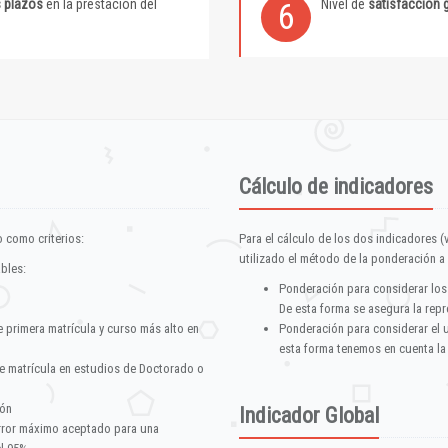
s plazos
en la prestación del
Nivel de
satisfacción 
6
Cálculo de indicadores
 como criterios:
Para el cálculo de los dos indicadores (
utilizado el método de la ponderación a 
ables:
Ponderación para considerar los
De esta forma se asegura la repr
e primera matrícula y curso más alto en
Ponderación para considerar el 
esta forma tenemos en cuenta la
e matrícula en estudios de Doctorado o
ión
Indicador Global
error máximo aceptado para una