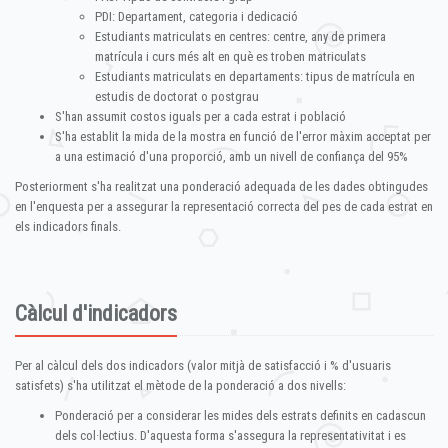
PDI: Departament, categoria i dedicació
Estudiants matriculats en centres: centre, any de primera
matrícula i curs més alt en què es troben matriculats
Estudiants matriculats en departaments: tipus de matrícula en
estudis de doctorat o postgrau
S'han assumit costos iguals per a cada estrat i població
S'ha establit la mida de la mostra en funció de l'error màxim acceptat per
a una estimació d'una proporció, amb un nivell de confiança del 95%
Posteriorment s'ha realitzat una ponderació adequada de les dades obtingudes
en l'enquesta per a assegurar la representació correcta del pes de cada estrat en
els indicadors finals.
Càlcul d'indicadors
Per al càlcul dels dos indicadors (valor mitjà de satisfacció i % d'usuaris
satisfets) s'ha utilitzat el mètode de la ponderació a dos nivells:
Ponderació per a considerar les mides dels estrats definits en cadascun
dels col·lectius. D'aquesta forma s'assegura la representativitat i es