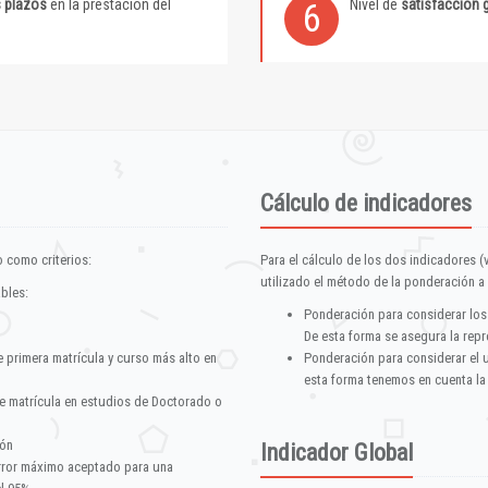
s plazos
en la prestación del
Nivel de
satisfacción 
6
Cálculo de indicadores
 como criterios:
Para el cálculo de los dos indicadores (
utilizado el método de la ponderación a 
ables:
Ponderación para considerar los
De esta forma se asegura la repr
e primera matrícula y curso más alto en
Ponderación para considerar el 
esta forma tenemos en cuenta la
e matrícula en estudios de Doctorado o
ión
Indicador Global
error máximo aceptado para una