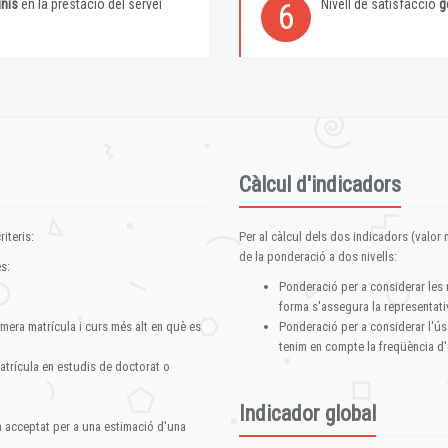
inis
en la prestació del servei
Nivell de satisfacció
g
6
Càlcul d'indicadors
iteris:
Per al càlcul dels dos indicadors (valor m
de la ponderació a dos nivells:
s:
Ponderació per a considerar les 
forma s'assegura la representativ
imera matrícula i curs més alt en què es
Ponderació per a considerar l'ús
tenim en compte la freqüència d'
atrícula en estudis de doctorat o
Indicador global
im acceptat per a una estimació d'una