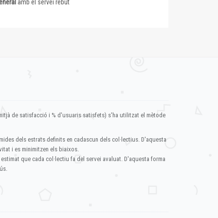
eneral
amb el servei rebut
itjà de satisfacció i % d'usuaris satisfets) s'ha utilitzat el mètode
mides dels estrats definits en cadascun dels col·lectius. D'aquesta
itat i es minimitzen els biaixos.
 estimat que cada col·lectiu fa del servei avaluat. D'aquesta forma
ús.