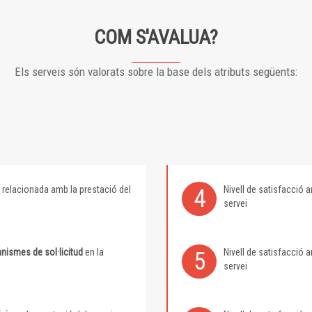
COM S'AVALUA?
Els serveis són valorats sobre la base dels atributs següents:
relacionada amb la prestació del
Nivell de satisfacció
4
servei
nismes de sol·licitud
en la
Nivell de satisfacció
5
servei