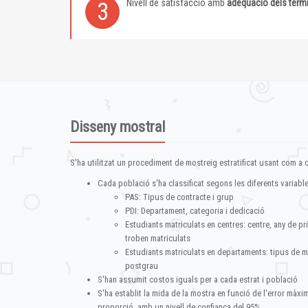
Nivell de satisfacció amb
adequació dels term
3
Disseny mostral
S'ha utilitzat un procediment de mostreig estratificat usant com a cr
Cada població s'ha classificat segons les diferents variable
PAS: Tipus de contracte i grup
PDI: Departament, categoria i dedicació
Estudiants matriculats en centres: centre, any de pr
troben matriculats
Estudiants matriculats en departaments: tipus de m
postgrau
S'han assumit costos iguals per a cada estrat i població
S'ha establit la mida de la mostra en funció de l'error màx
proporció, amb un nivell de confiança del 95%