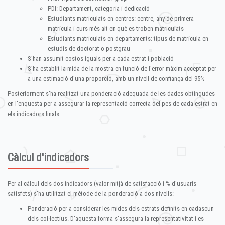
PDI: Departament, categoria i dedicació
Estudiants matriculats en centres: centre, any de primera
matrícula i curs més alt en què es troben matriculats
Estudiants matriculats en departaments: tipus de matrícula en
estudis de doctorat o postgrau
S'han assumit costos iguals per a cada estrat i població
S'ha establit la mida de la mostra en funció de l'error màxim acceptat per
a una estimació d'una proporció, amb un nivell de confiança del 95%
Posteriorment s'ha realitzat una ponderació adequada de les dades obtingudes
en l'enquesta per a assegurar la representació correcta del pes de cada estrat en
els indicadors finals.
Càlcul d'indicadors
Per al càlcul dels dos indicadors (valor mitjà de satisfacció i % d'usuaris
satisfets) s'ha utilitzat el mètode de la ponderació a dos nivells:
Ponderació per a considerar les mides dels estrats definits en cadascun
dels col·lectius. D'aquesta forma s'assegura la representativitat i es