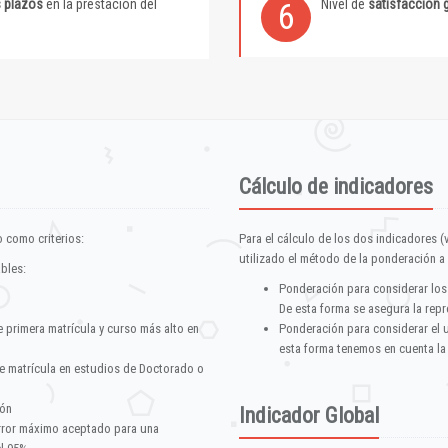
s plazos
en la prestación del
Nivel de
satisfacción 
6
Cálculo de indicadores
 como criterios:
Para el cálculo de los dos indicadores (
utilizado el método de la ponderación a 
ables:
Ponderación para considerar los
De esta forma se asegura la repr
e primera matrícula y curso más alto en
Ponderación para considerar el 
esta forma tenemos en cuenta la
e matrícula en estudios de Doctorado o
ión
Indicador Global
error máximo aceptado para una