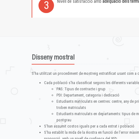
Nivell de satisfacció amb
adequació dels term
3
Disseny mostral
S'ha utilitzat un procediment de mostreig estratificat usant com a cr
Cada població s'ha classificat segons les diferents variable
PAS: Tipus de contracte i grup
PDI: Departament, categoria i dedicació
Estudiants matriculats en centres: centre, any de pr
troben matriculats
Estudiants matriculats en departaments: tipus de m
postgrau
S'han assumit costos iguals per a cada estrat i població
S'ha establit la mida de la mostra en funció de l'error màx
proporció, amb un nivell de confiança del 95%