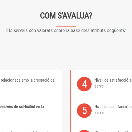
COM S'AVALUA?
Els serveis són valorats sobre la base dels atributs següents:
relacionada amb la prestació del
Nivell de satisfacció
4
servei
nismes de sol·licitud
en la
Nivell de satisfacció
5
servei