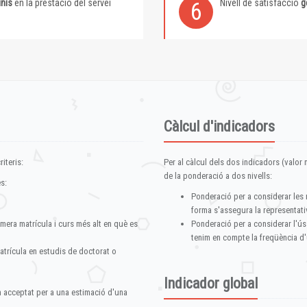
inis
en la prestació del servei
Nivell de satisfacció
g
6
Càlcul d'indicadors
iteris:
Per al càlcul dels dos indicadors (valor m
de la ponderació a dos nivells:
s:
Ponderació per a considerar les 
forma s'assegura la representativ
imera matrícula i curs més alt en què es
Ponderació per a considerar l'ús
tenim en compte la freqüència d'
atrícula en estudis de doctorat o
Indicador global
im acceptat per a una estimació d'una