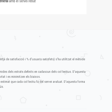
eneral
amb el servei rebut
itjà de satisfacció i % d'usuaris satisfets) s'ha utilitzat el mètode
mides dels estrats definits en cadascun dels col·lectius. D'aquesta
itat i es minimitzen els biaixos.
 estimat que cada col·lectiu fa del servei avaluat. D'aquesta forma
ús.