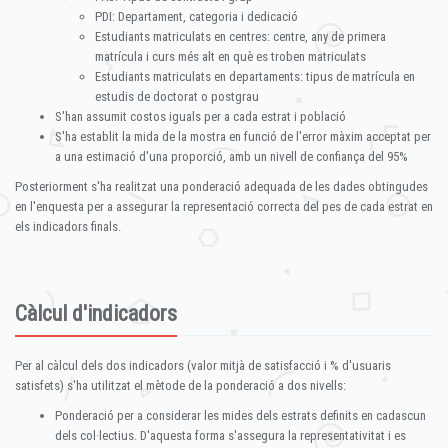
PDI: Departament, categoria i dedicació
Estudiants matriculats en centres: centre, any de primera
matrícula i curs més alt en què es troben matriculats
Estudiants matriculats en departaments: tipus de matrícula en
estudis de doctorat o postgrau
S'han assumit costos iguals per a cada estrat i població
S'ha establit la mida de la mostra en funció de l'error màxim acceptat per
a una estimació d'una proporció, amb un nivell de confiança del 95%
Posteriorment s'ha realitzat una ponderació adequada de les dades obtingudes
en l'enquesta per a assegurar la representació correcta del pes de cada estrat en
els indicadors finals.
Càlcul d'indicadors
Per al càlcul dels dos indicadors (valor mitjà de satisfacció i % d'usuaris
satisfets) s'ha utilitzat el mètode de la ponderació a dos nivells:
Ponderació per a considerar les mides dels estrats definits en cadascun
dels col·lectius. D'aquesta forma s'assegura la representativitat i es