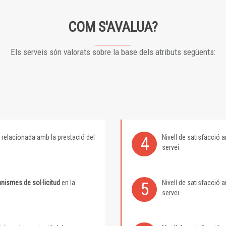
COM S'AVALUA?
Els serveis són valorats sobre la base dels atributs següents:
relacionada amb la prestació del
Nivell de satisfacció
4
servei
nismes de sol·licitud
en la
Nivell de satisfacció
5
servei