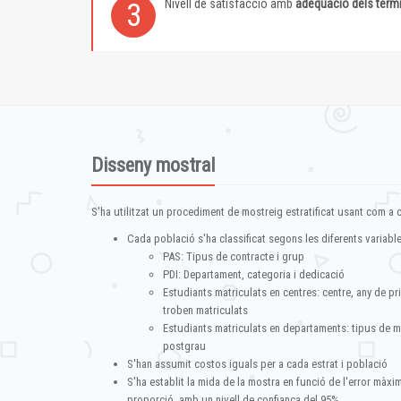
Nivell de satisfacció amb
adequació dels term
3
Disseny mostral
S'ha utilitzat un procediment de mostreig estratificat usant com a cr
Cada població s'ha classificat segons les diferents variable
PAS: Tipus de contracte i grup
PDI: Departament, categoria i dedicació
Estudiants matriculats en centres: centre, any de pr
troben matriculats
Estudiants matriculats en departaments: tipus de m
postgrau
S'han assumit costos iguals per a cada estrat i població
S'ha establit la mida de la mostra en funció de l'error màx
proporció, amb un nivell de confiança del 95%