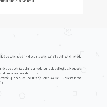
eneral
amb el servei rebut
itjà de satisfacció i % d'usuaris satisfets) s'ha utilitzat el mètode
mides dels estrats definits en cadascun dels col·lectius. D'aquesta
itat i es minimitzen els biaixos.
 estimat que cada col·lectiu fa del servei avaluat. D'aquesta forma
ús.