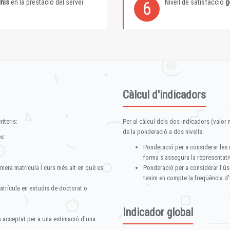
inis
en la prestació del servei
Nivell de satisfacció
g
6
Càlcul d'indicadors
iteris:
Per al càlcul dels dos indicadors (valor m
de la ponderació a dos nivells:
s:
Ponderació per a considerar les 
forma s'assegura la representativ
imera matrícula i curs més alt en què es
Ponderació per a considerar l'ús
tenim en compte la freqüència d'
atrícula en estudis de doctorat o
Indicador global
im acceptat per a una estimació d'una