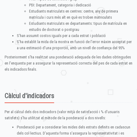
PDI: Departament, categoria i dedicació
Estudiants matriculats en centres: centre, any de primera
matrícula i curs més alt en què es troben matriculats
Estudiants matriculats en departaments: tipus de matrícula en
estudis de doctorat o postgrau
S'han assumit costos iguals per a cada estrat i població
S'ha establit la mida de la mostra en funció de l'error màxim acceptat per
a una estimació d'una proporció, amb un nivell de confiança del 95%
Posteriorment s'ha realitzat una ponderació adequada de les dades obtingudes
en l'enquesta per a assegurar la representació correcta del pes de cada estrat en
els indicadors finals.
Càlcul d'indicadors
Per al càlcul dels dos indicadors (valor mitjà de satisfacció i % d'usuaris
satisfets) s'ha utilitzat el mètode de la ponderació a dos nivells:
Ponderació per a considerar les mides dels estrats definits en cadascun
dels col·lectius. D'aquesta forma s'assegura la representativitat i es