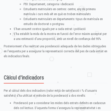
PDI: Departament, categoria i dedicació
Estudiants matriculats en centres: centre, any de primera
matrícula i curs més alt en què es troben matriculats
Estudiants matriculats en departaments: tipus de matrícula en
estudis de doctorat o postgrau
S'han assumit costos iguals per a cada estrat i població
S'ha establit la mida de la mostra en funció de l'error màxim acceptat per
a una estimació d'una proporció, amb un nivell de confiança del 95%
Posteriorment s'ha realitzat una ponderació adequada de les dades obtingudes
en l'enquesta per a assegurar la representació correcta del pes de cada estrat en
els indicadors finals.
Càlcul d'indicadors
Per al càlcul dels dos indicadors (valor mitjà de satisfacció i % d'usuaris
satisfets) s'ha utilitzat el mètode de la ponderació a dos nivells:
Ponderació per a considerar les mides dels estrats definits en cadascun
dels col·lectius. D'aquesta forma s'assegura la representativitat i es