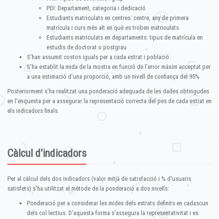
PDI: Departament, categoria i dedicació
Estudiants matriculats en centres: centre, any de primera
matrícula i curs més alt en què es troben matriculats
Estudiants matriculats en departaments: tipus de matrícula en
estudis de doctorat o postgrau
S'han assumit costos iguals per a cada estrat i població
S'ha establit la mida de la mostra en funció de l'error màxim acceptat per
a una estimació d'una proporció, amb un nivell de confiança del 95%
Posteriorment s'ha realitzat una ponderació adequada de les dades obtingudes
en l'enquesta per a assegurar la representació correcta del pes de cada estrat en
els indicadors finals.
Càlcul d'indicadors
Per al càlcul dels dos indicadors (valor mitjà de satisfacció i % d'usuaris
satisfets) s'ha utilitzat el mètode de la ponderació a dos nivells:
Ponderació per a considerar les mides dels estrats definits en cadascun
dels col·lectius. D'aquesta forma s'assegura la representativitat i es