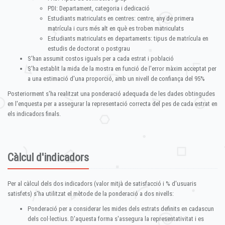
PDI: Departament, categoria i dedicació
Estudiants matriculats en centres: centre, any de primera
matrícula i curs més alt en què es troben matriculats
Estudiants matriculats en departaments: tipus de matrícula en
estudis de doctorat o postgrau
S'han assumit costos iguals per a cada estrat i població
S'ha establit la mida de la mostra en funció de l'error màxim acceptat per
a una estimació d'una proporció, amb un nivell de confiança del 95%
Posteriorment s'ha realitzat una ponderació adequada de les dades obtingudes
en l'enquesta per a assegurar la representació correcta del pes de cada estrat en
els indicadors finals.
Càlcul d'indicadors
Per al càlcul dels dos indicadors (valor mitjà de satisfacció i % d'usuaris
satisfets) s'ha utilitzat el mètode de la ponderació a dos nivells:
Ponderació per a considerar les mides dels estrats definits en cadascun
dels col·lectius. D'aquesta forma s'assegura la representativitat i es